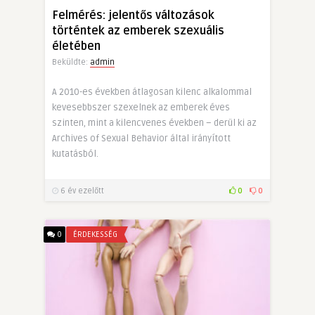
Felmérés: jelentős változások
történtek az emberek szexuális
életében
Beküldte:
admin
A 2010-es években átlagosan kilenc alkalommal
kevesebbszer szexelnek az emberek éves
szinten, mint a kilencvenes években – derül ki az
Archives of Sexual Behavior által irányított
kutatásból.
6 év ezelőtt
0
0
0
ÉRDEKESSÉG