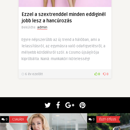
Ezzel a szextrenddel minden eddiginél
jobb lesz a hancúrozás
Beküldte:
admin
Egyre népszerűbb az új trend a hálóban, ami a
lelassításról, az egymásra való odafigyelésről, a
mélyebb kötődésről szól. A Cosmo újságírója
kipróbálta. Naná: munkaköri kötelesség!
6 év ezelőtt
0
0
0
CSALÁDI
0
ÉLET-STÍLUS