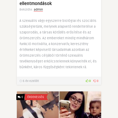
ellentmondások
Beküldte:
admin
A szexuális vágy egyszerre biológiai és szociális
szükségletünk, melynek alapvető rendeltetése a
szaporodás, a társas kötődés erősítése és az
örömszerzés. Az embereket mindig mindhárom
funkció motiválta, a konzervatív, keresztény
értékeket képviselő társadalmak azonban az
örömszerzés céljából történő szexuális
tevékenységet erkölcstelennek könyvelték el, és
bűnként, káros függőségként tekintenek rá.
6 év ezelőtt
0
0
0
ÉRDEKESSÉG