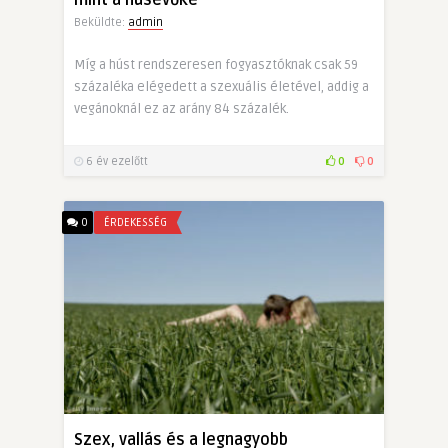
mint a húsevőké
Beküldte:
admin
Míg a húst rendszeresen fogyasztóknak csak 59
százaléka elégedett a szexuális életével, addig a
vegánoknál ez az arány 84 százalék.
6 év ezelőtt
0
0
0
ÉRDEKESSÉG
Szex, vallás és a legnagyobb