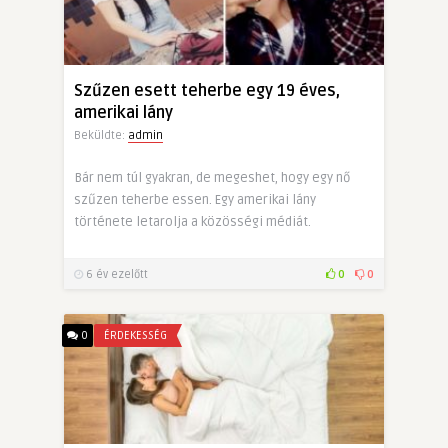
Szűzen esett teherbe egy 19 éves,
amerikai lány
Beküldte:
admin
Bár nem túl gyakran, de megeshet, hogy egy nő
szűzen teherbe essen. Egy amerikai lány
története letarolja a közösségi médiát.
6 év ezelőtt
0
0
0
ÉRDEKESSÉG