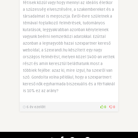
fétisek közül vagy hogy mennyi az ideális életkor
a szüzesség elvesztésére, a szakembereket és a
társadalmat is megosztja. Évről-évre születnek a
témával foglalkozó felmérések, tudományos
kutatások, leggyakrabban azonban kénytelenek
vagyunk beérni nemzetközi adatokkal. Ezúttal
azonban a legnagyobb hazai szexpartner kereső
weboldal, a Szexrandi.hu készített egy nagy
országos felmérést, melyen közel 1400-an vettek
részt és amin keresztül beláthatunk most a
többiek fejébe: azaz ki, mire izgul, ha szexről van
szó. Gondolta volna például, hogy a szexpartnert
kereső nők egyharmada biszexuális és a férfiaknál
is 10% ez az arány?
6 év ezelőtt
0
0