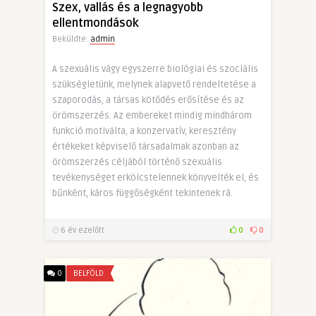
Szex, vallás és a legnagyobb
ellentmondások
Beküldte:
admin
A szexuális vágy egyszerre biológiai és szociális
szükségletünk, melynek alapvető rendeltetése a
szaporodás, a társas kötődés erősítése és az
örömszerzés. Az embereket mindig mindhárom
funkció motiválta, a konzervatív, keresztény
értékeket képviselő társadalmak azonban az
örömszerzés céljából történő szexuális
tevékenységet erkölcstelennek könyvelték el, és
bűnként, káros függőségként tekintenek rá.
6 év ezelőtt
0
0
0
BELFÖLD