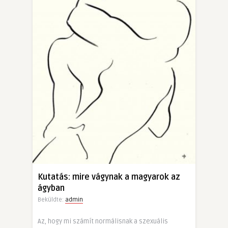
Kutatás: mire vágynak a magyarok az
ágyban
Beküldte:
admin
Az, hogy mi számít normálisnak a szexuális