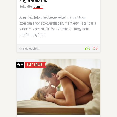
angol vonatok
Beküldte:
admin
Azért közlekedtek késésekkel május 13-án
szerdán a vonatok Angliában, mert egy fiatal pár a
síneken szexelt. Óriási szerencse, hogy nem
történt tragédia.
6 év ezelőtt
0
0
0
ÉLET-STÍLUS