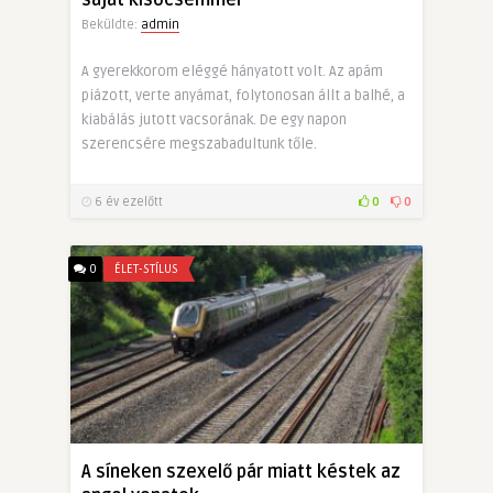
saját kisöcsémmel
Beküldte:
admin
A gyerekkorom eléggé hányatott volt. Az apám
piázott, verte anyámat, folytonosan állt a balhé, a
kiabálás jutott vacsorának. De egy napon
szerencsére megszabadultunk tőle.
6 év ezelőtt
0
0
0
ÉLET-STÍLUS
A síneken szexelő pár miatt késtek az