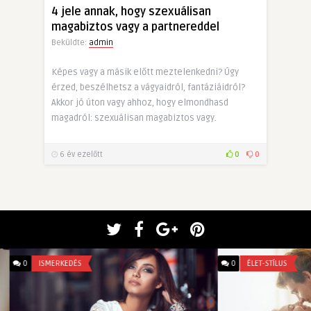
4 jele annak, hogy szexuálisan
magabiztos vagy a partnereddel
Beküldte:
admin
Képes vagy a másik előtt meztelenkedni? Úgy
érzed, beszélhetsz a vágyaidról, fantáziáidról?
Akkor jó úton vagy ahhoz, hogy elmondhasd
magadról: szexuálisan magabiztos vagy.
6 év ezelőtt
0
0
0
ISMERKEDÉS
0
ÉLET-STÍLUS