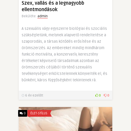
Szex, vallás és a legnagyobb
ellentmondások
Beküldte:
admin
A szexuális vágy egyszerre biológiai és szociális
szükségletünk, melynek alapvető rendeltetése a
szaporodás, a társas kötődés erősítése és az
örömszerzés. Az embereket mindig mindhárom
funkció motiválta, a konzervatív, keresztény
értékeket képviselő társadalmak azonban az
örömszerzés céljából történő szexuális
tevékenységet erkölcstelennek könyvelték el, és
bűnként, káros függőségként tekintenek rá.
6 év ezelőtt
0
0
0
ÉLET-STÍLUS