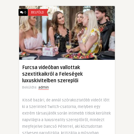
0
BELFÖLD
Furcsa videóban vallottak
szextitkaikról a Feleségek
luxuskivitelben szereplői
Beküldte:
admin
Kissé bazári, de annál szórakoztatóbb videót lőtt
ki a Szerinted Twitch-csatorna, melyben egy
extrém társasjáték során intimebb titkok kerültek
napvilágra a luxusreality szereplőiről, mindezt
megfejelve Dancsó Péterrel, aki köztudottan
szívesen parodizálja, kritizálja a műsorban