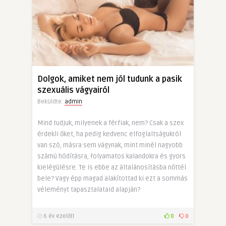
Dolgok, amiket nem jól tudunk a pasik
szexuális vágyairól
Beküldte:
admin
Mind tudjuk, milyenek a férfiak, nem? Csak a szex
érdekli őket, ha pedig kedvenc elfoglaltságukról
van szó, másra sem vágynak, mint minél nagyobb
számú hódításra, folyamatos kalandokra és gyors
kielégülésre. Te is ebbe az általánosításba nőttél
bele? Vagy épp magad alakítottad ki ezt a sommás
véleményt tapasztalataid alapján?
6 év ezelőtt
0
0