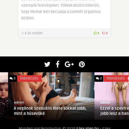
szereplő feleségeket. Többek között kiderült,
hogy Molnár Nini becsukja a szemét orgazmus
közben.
6 év ezelőtt
0
0
0
ÉRDEKESSÉG
0
ÉRDEKESSÉG
admin
admin
A vegánok szexuális élete sokkal jobb,
Ezzel a szextrendd
mint a húsevőké
jobb lesz a hancúr
Minden jog fenntartva. © 2020
Szex.glap.hu
- Szex