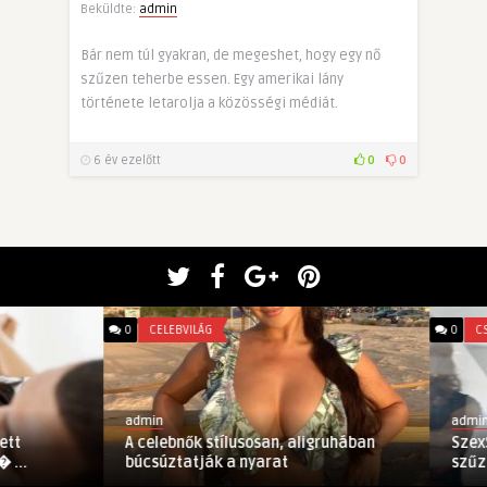
Beküldte:
admin
Bár nem túl gyakran, de megeshet, hogy egy nő
szűzen teherbe essen. Egy amerikai lány
története letarolja a közösségi médiát.
6 év ezelőtt
0
0
0
CELEBVILÁG
0
CSALÁDI
admin
admin
A celebnők stílusosan, aligruhában
SzexSztori: Any
búcsúztatják a nyarat
szűzességem!