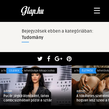
Bejegyzések ebben a kategóriában:
Tudomány
A
ősége kikapcsolva
a hozzászólások lehetősége kikapcsolva
ÉLETMÓD
tökéletes
szerelmi
fészek
admin
–
őként, latex
A tökéletes szerelmi fészek – 6 tipp,
6
ózol a sztár
hogyan lesz szexi a há ...
tipp,
hogyan