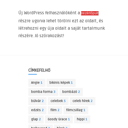
Új WordPress felhasználóként a
Vezérlőpult
részre ugorva lehet törölni ezt az oldalt, és
létrehozni egy úja oldalt a saját tartalmunk
részére. Jó szórakozást!
CÍMKEFELHŐ
Angie
1
bikinis képek
1
bomba forma
3
bombázó
2
búlvár
2
celebek
5
celeb hírek
2
edzés
2
film
2
filmcsillag
1
glap
2
Goody Grace
1
hippi
1