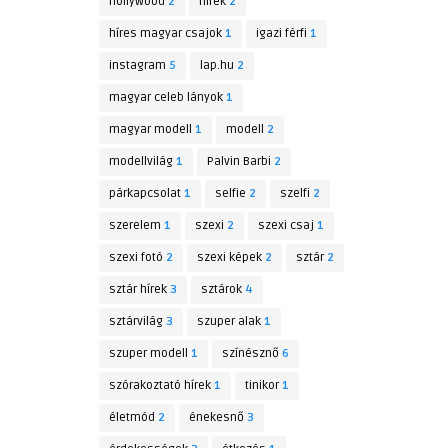
hollywood
2
hírek
2
híres magyar csajok
1
igazi férfi
1
instagram
5
lap.hu
2
magyar celeb lányok
1
magyar modell
1
modell
2
modellvilág
1
Palvin Barbi
2
párkapcsolat
1
selfie
2
szelfi
2
szerelem
1
szexi
2
szexi csaj
1
szexi fotó
2
szexi képek
2
sztár
2
sztár hírek
3
sztárok
4
sztárvilág
3
szuper alak
1
szuper modell
1
színésznő
6
szórakoztató hírek
1
tinikor
1
életmód
2
énekesnő
3