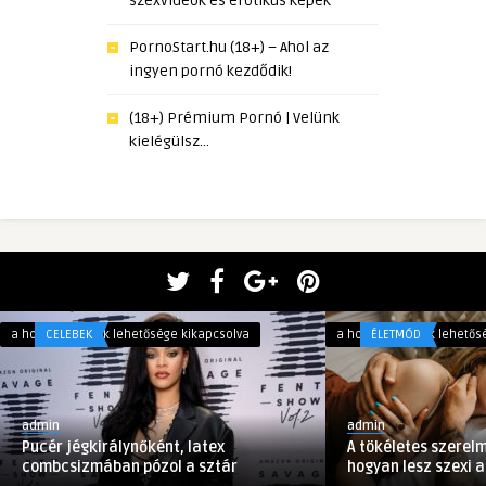
szexvideók és erotikus képek
PornoStart.hu (18+) – Ahol az
ingyen pornó kezdődik!
(18+) Prémium Pornó | Velünk
kielégülsz…
Pucér
A
a hozzászólások lehetősége kikapcsolva
CELEBEK
a hozzászólások lehetős
ÉLETMÓD
jégkirálynőként,
tökéletes
latex
szerelmi
combcsizmában
fészek
admin
admin
pózol
–
Pucér jégkirálynőként, latex
A tökéletes szerelm
a
6
combcsizmában pózol a sztár
hogyan lesz szexi a 
sztár
tipp,