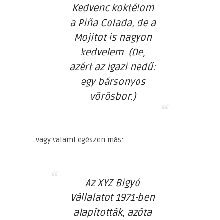
Kedvenc koktélom
a Piña Colada, de a
Mojitot is nagyon
kedvelem. (De,
azért az igazi nedű:
egy bársonyos
vörösbor.)
…vagy valami egészen más:
Az XYZ Bigyó
Vállalatot 1971-ben
alapították, azóta