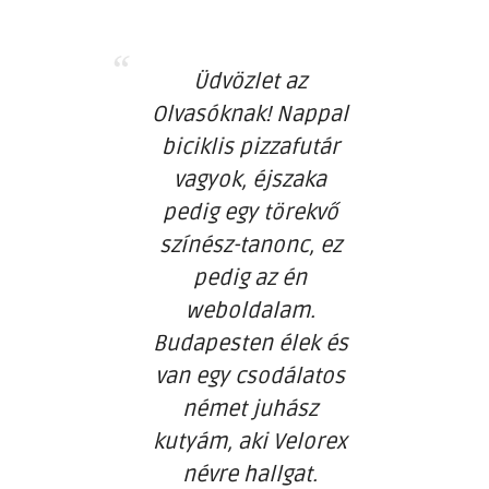
Üdvözlet az
Olvasóknak! Nappal
biciklis pizzafutár
vagyok, éjszaka
pedig egy törekvő
színész-tanonc, ez
pedig az én
weboldalam.
Budapesten élek és
van egy csodálatos
német juhász
kutyám, aki Velorex
névre hallgat.